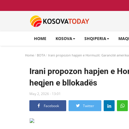
HOME
KOSOVA
SHQIPERIA
MAQ
Home
BOTA
Irani propozon hapjen e Hormuzit: Garancitë amerika
Irani propozon hapjen e Ho
heqjen e bllokadës
May 2, 2026 - 13:01
Facebook
Twitter