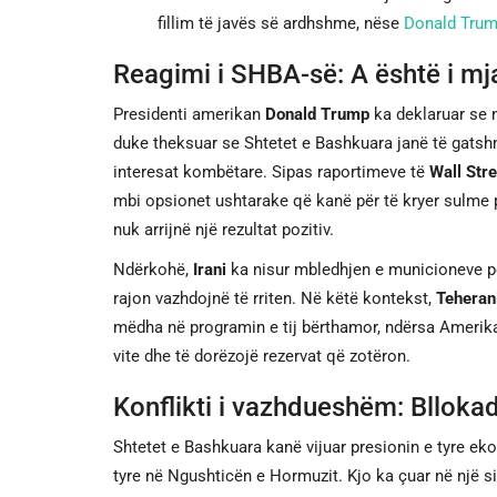
fillim të javës së ardhshme, nëse
Donald Tru
Reagimi i SHBA-së: A është i m
Presidenti amerikan
Donald Trump
ka deklaruar se n
duke theksuar se Shtetet e Bashkuara janë të gatshm
interesat kombëtare. Sipas raportimeve të
Wall Stre
mbi opsionet ushtarake që kanë për të kryer sulme pr
nuk arrijnë një rezultat pozitiv.
Ndërkohë,
Irani
ka nisur mbledhjen e municioneve për
rajon vazhdojnë të rriten. Në këtë kontekst,
Teheran
mëdha në programin e tij bërthamor, ndërsa Amerika 
vite dhe të dorëzojë rezervat që zotëron.
Konflikti i vazhdueshëm: Blloka
Shtetet e Bashkuara kanë vijuar presionin e tyre eko
tyre në Ngushticën e Hormuzit. Kjo ka çuar në një si