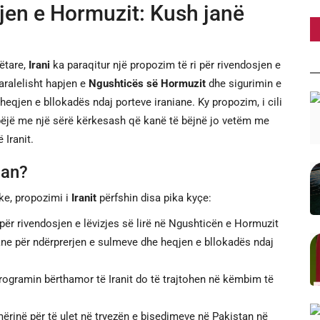
jen e Hormuzit: Kush janë
ëtare,
Irani
ka paraqitur një propozim të ri për rivendosjen e
aralelisht hapjen e
Ngushticës së Hormuzit
dhe sigurimin e
eqjen e bllokadës ndaj porteve iraniane. Ky propozim, i cili
 bëjë me një sërë kërkesash që kanë të bëjnë jo vetëm me
 Iranit.
ian?
ke, propozimi i
Iranit
përfshin disa pika kyçe:
për rivendosjen e lëvizjes së lirë në Ngushticën e Hormuzit
ane për ndërprerjen e sulmeve dhe heqjen e bllokadës ndaj
rogramin bërthamor të Iranit do të trajtohen në këmbim të
mërinë për të ulet në tryezën e bisedimeve në Pakistan në