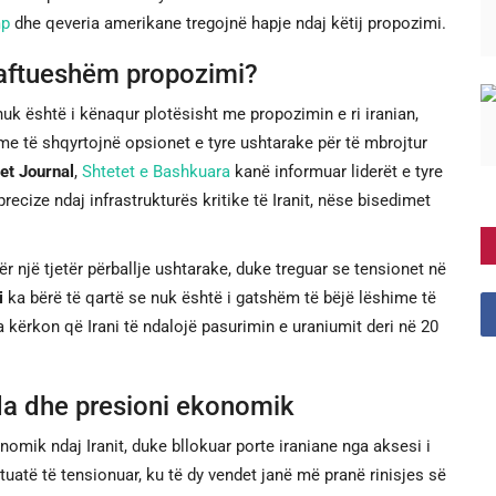
mp
dhe qeveria amerikane tregojnë hapje ndaj këtij propozimi.
jaftueshëm propozimi?
uk është i kënaqur plotësisht me propozimin e ri iranian,
e të shqyrtojnë opsionet e tyre ushtarake për të mbrojtur
et Journal
,
Shtetet e Bashkuara
kanë informuar liderët e tyre
ecize ndaj infrastrukturës kritike të Iranit, nëse bisedimet
 një tjetër përballje ushtarake, duke treguar se tensionet në
i
ka bërë të qartë se nuk është i gatshëm të bëjë lëshime të
kërkon që Irani të ndalojë pasurimin e uraniumit deri në 20
da dhe presioni ekonomik
nomik ndaj Iranit, duke bllokuar porte iraniane nga aksesi i
tuatë të tensionuar, ku të dy vendet janë më pranë rinisjes së