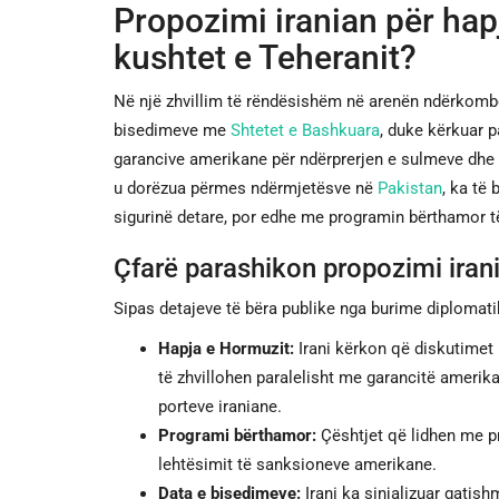
Propozimi iranian për hap
kushtet e Teheranit?
Në një zhvillim të rëndësishëm në arenën ndërkomb
bisedimeve me
Shtetet e Bashkuara
, duke kërkuar p
garancive amerikane për ndërprerjen e sulmeve dhe h
u dorëzua përmes ndërmjetësve në
Pakistan
, ka të
sigurinë detare, por edhe me programin bërthamor të
Çfarë parashikon propozimi iran
Sipas detajeve të bëra publike nga burime diplomati
Hapja e Hormuzit:
Irani kërkon që diskutimet 
të zhvillohen paralelisht me garancitë amerik
porteve iraniane.
Programi bërthamor:
Çështjet që lidhen me p
lehtësimit të sanksioneve amerikane.
Data e bisedimeve:
Irani ka sinjalizuar gatish