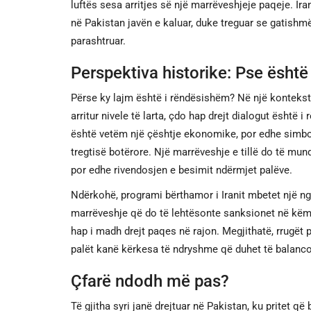
luftës sesa arritjes së një marrëveshjeje paqeje. Ir
në Pakistan javën e kaluar, duke treguar se gatishm
parashtruar.
Perspektiva historike: Pse ësht
Përse ky lajm është i rëndësishëm? Në një konteks
arritur nivele të larta, çdo hap drejt dialogut është 
është vetëm një çështje ekonomike, por edhe simboli
tregtisë botërore. Një marrëveshje e tillë do të mun
por edhe rivendosjen e besimit ndërmjet palëve.
Ndërkohë, programi bërthamor i Iranit mbetet një n
marrëveshje që do të lehtësonte sanksionet në këmbi
hap i madh drejt paqes në rajon. Megjithatë, rrugët pë
palët kanë kërkesa të ndryshme që duhet të balanc
Çfarë ndodh më pas?
Të gjitha syri janë drejtuar në Pakistan, ku pritet 