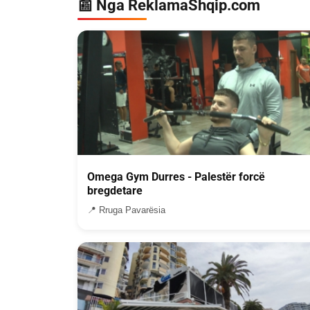
📰 Nga ReklamaShqip.com
Omega Gym Durres - Palestër forcë
bregdetare
📍 Rruga Pavarësia