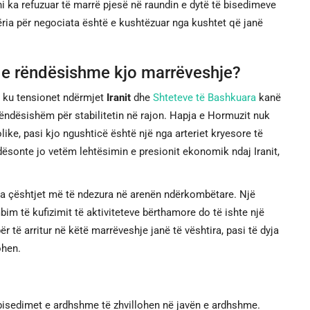
ani ka refuzuar të marrë pjesë në raundin e dytë të bisedimeve
ëria për negociata është e kushtëzuar nga kushtet që janë
ë e rëndësishme kjo marrëveshje?
t ku tensionet ndërmjet
Iranit
dhe
Shteteve të Bashkuara
kanë
i rëndësishëm për stabilitetin në rajon. Hapja e Hormuzit nuk
ke, pasi kjo ngushticë është një nga arteriet kryesore të
dësonte jo vetëm lehtësimin e presionit ekonomik ndaj Iranit,
ga çështjet më të ndezura në arenën ndërkombëtare. Një
m të kufizimit të aktiviteteve bërthamore do të ishte një
r të arritur në këtë marrëveshje janë të vështira, pasi të dyja
ohen.
që bisedimet e ardhshme të zhvillohen në javën e ardhshme.