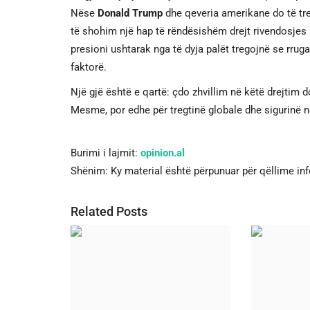
Nëse
Donald Trump
dhe qeveria amerikane do të tre
të shohim një hap të rëndësishëm drejt rivendosjes
presioni ushtarak nga të dyja palët tregojnë se rru
faktorë.
Një gjë është e qartë: çdo zhvillim në këtë drejtim 
Mesme, por edhe për tregtinë globale dhe sigurinë 
Burimi i lajmit:
opinion.al
Shënim: Ky material është përpunuar për qëllime in
Related Posts