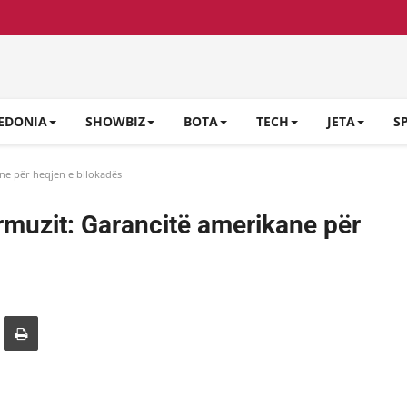
EDONIA
SHOWBIZ
BOTA
TECH
JETA
S
ne për heqjen e bllokadës
rmuzit: Garancitë amerikane për