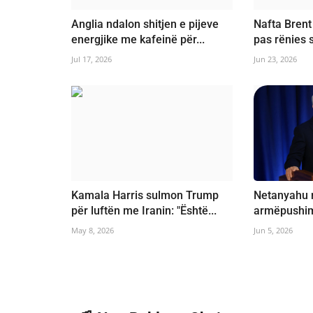
Anglia ndalon shitjen e pijeve
Nafta Brent
energjike me kafeinë për...
pas rënies s
Jul 17, 2026
Jun 23, 2026
Kamala Harris sulmon Trump
Netanyahu n
për luftën me Iranin: "Është...
armëpushimi
May 8, 2026
Jun 5, 2026