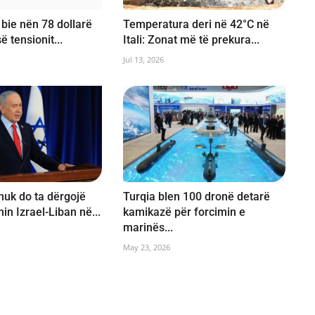
 bie nën 78 dollarë
Temperatura deri në 42°C në
ë tensionit...
Itali: Zonat më të prekura...
Jul 13, 2026
uk do ta dërgojë
Turqia blen 100 dronë detarë
n Izrael-Liban në...
kamikazë për forcimin e
marinës...
May 23, 2026