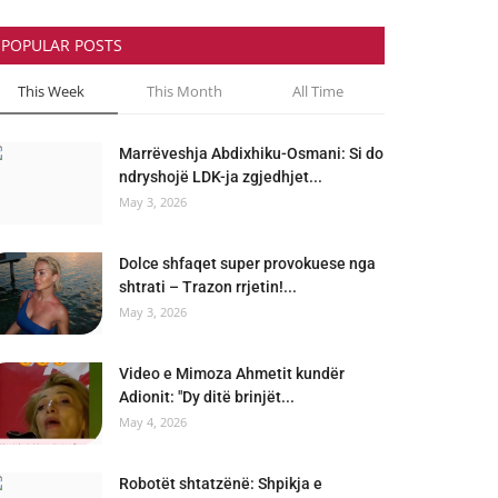
POPULAR POSTS
This Week
This Month
All Time
Marrëveshja Abdixhiku-Osmani: Si do
ndryshojë LDK-ja zgjedhjet...
May 3, 2026
Dolce shfaqet super provokuese nga
shtrati – Trazon rrjetin!...
May 3, 2026
Video e Mimoza Ahmetit kundër
Adionit: "Dy ditë brinjët...
May 4, 2026
Robotët shtatzënë: Shpikja e