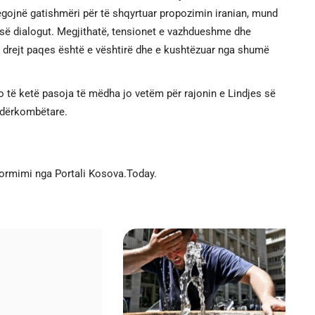
gojnë gatishmëri për të shqyrtuar propozimin iranian, mund
 së dialogut. Megjithatë, tensionet e vazhdueshme dhe
ga drejt paqes është e vështirë dhe e kushtëzuar nga shumë
do të ketë pasoja të mëdha jo vetëm për rajonin e Lindjes së
ndërkombëtare.
formimi nga Portali Kosova.Today.