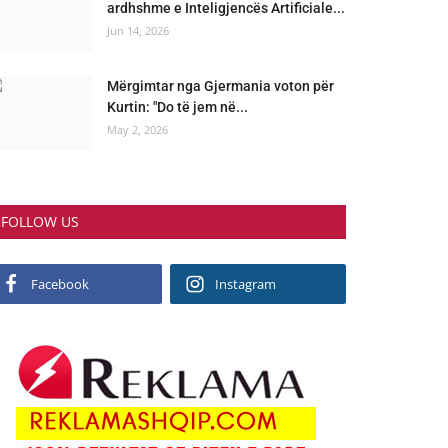
ardhshme e Inteligjencës Artificiale...
Jun 14, 2026
Mërgimtar nga Gjermania voton për
Kurtin: "Do të jem në...
May 2, 2026
FOLLOW US
Facebook
Instagram