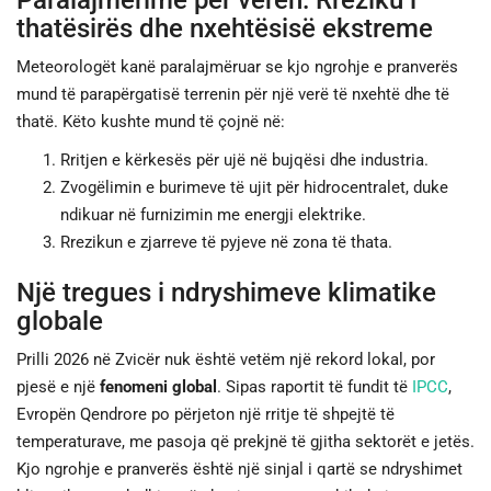
Paralajmërime për verën: Rreziku i
thatësirës dhe nxehtësisë ekstreme
Meteorologët kanë paralajmëruar se kjo ngrohje e pranverës
mund të parapërgatisë terrenin për një verë të nxehtë dhe të
thatë. Këto kushte mund të çojnë në:
Rritjen e kërkesës për ujë në bujqësi dhe industria.
Zvogëlimin e burimeve të ujit për hidrocentralet, duke
ndikuar në furnizimin me energji elektrike.
Rrezikun e zjarreve të pyjeve në zona të thata.
Një tregues i ndryshimeve klimatike
globale
Prilli 2026 në Zvicër nuk është vetëm një rekord lokal, por
pjesë e një
fenomeni global
. Sipas raportit të fundit të
IPCC
,
Evropën Qendrore po përjeton një rritje të shpejtë të
temperaturave, me pasoja që prekjnë të gjitha sektorët e jetës.
Kjo ngrohje e pranverës është një sinjal i qartë se ndryshimet