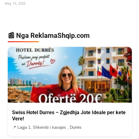
May 15, 2026
📰 Nga ReklamaShqip.com
Swiss Hotel Durres – Zgjedhja Jote Ideale per kete
Vere!
📍 Lagja 1, Shkembi i kavajes , Durrës