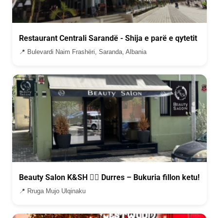
Restaurant Centrali Sarandë - Shija e parë e qytetit
📍 Bulevardi Naim Frashëri, Saranda, Albania
Beauty Salon K&SH 💇‍♀️ Durres – Bukuria fillon ketu!
📍 Rruga Mujo Ulqinaku