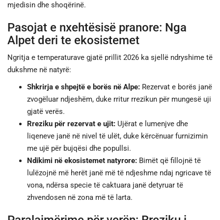
mjedisin dhe shoqërinë.
Pasojat e nxehtësisë pranore: Nga
Alpet deri te ekosistemet
Ngritja e temperaturave gjatë prillit 2026 ka sjellë ndryshime të
dukshme në natyrë:
Shkrirja e shpejtë e borës në Alpe:
Rezervat e borës janë
zvogëluar ndjeshëm, duke rritur rrezikun për mungesë uji
gjatë verës.
Rreziku për rezervat e ujit:
Ujërat e lumenjve dhe
liqeneve janë në nivel të ulët, duke kërcënuar furnizimin
me ujë për bujqësi dhe popullsi.
Ndikimi në ekosistemet natyrore:
Bimët që fillojnë të
lulëzojnë më herët janë më të ndjeshme ndaj ngricave të
vona, ndërsa specie të caktuara janë detyruar të
zhvendosen në zona më të larta.