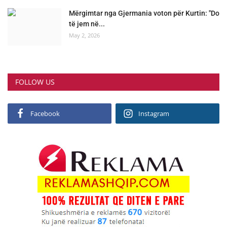
Mërgimtar nga Gjermania voton për Kurtin: "Do
të jem në...
May 2, 2026
FOLLOW US
Facebook
Instagram