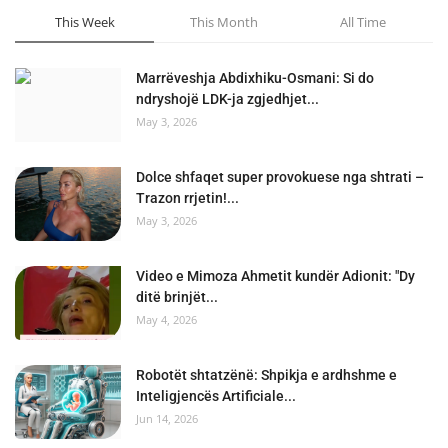
This Week
This Month
All Time
Marrëveshja Abdixhiku-Osmani: Si do
ndryshojë LDK-ja zgjedhjet...
May 3, 2026
Dolce shfaqet super provokuese nga shtrati –
Trazon rrjetin!...
May 3, 2026
Video e Mimoza Ahmetit kundër Adionit: "Dy
ditë brinjët...
May 4, 2026
Robotët shtatzënë: Shpikja e ardhshme e
Inteligjencës Artificiale...
Jun 14, 2026