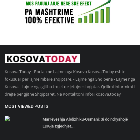
Kosova.Today - Portal me Lajme nga Kosova Kosova.Today eshte
fokusuar per lajme mbare shqiptare. - Lajme nga Shqiperia - Lajme nga
Kosova - Lajme nga gjitha trojet qe jetojne shqiptar. Qellimi informimi i
drejte per gjithe Shqiptaret. Na Kontaktoni
info@kosova.today
MOST VIEWED POSTS
Marrëveshja Abdixhiku-Osmani: Si do ndryshojë
LDK-ja zgjedhjet...