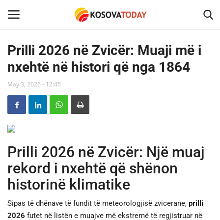
Prilli 2026 në Zvicër: Muaji më i
nxehtë në histori që nga 1864
Home
May 3, 2026 - 12:45
KOSOVA
SHQIPERIA
MAQEDONIA
Prilli 2026 në Zvicër: Një muaj
rekord i nxehtë që shënon
SHOWBIZ
historinë klimatike
BOTA
Sipas të dhënave të fundit të meteorologjisë zvicerane,
prilli
2026
futet në listën e muajve më ekstremë të regjistruar në
TECH