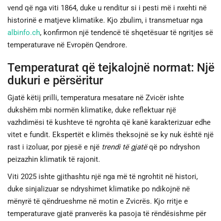
vend që nga viti 1864, duke u renditur si i pesti më i nxehti në
historinë e matjeve klimatike. Kjo zbulim, i transmetuar nga
JETA
albinfo.ch
, konfirmon një tendencë të shqetësuar të ngritjes së
temperaturave në Evropën Qendrore.
SPORTI
Temperaturat që tejkalojnë normat: Një
SHENDETI
dukuri e përsëritur
Gjatë këtij prilli, temperatura mesatare në Zvicër ishte
dukshëm mbi normën klimatike, duke reflektuar një
vazhdimësi të kushteve të ngrohta që kanë karakterizuar edhe
vitet e fundit. Ekspertët e klimës theksojnë se ky nuk është një
rast i izoluar, por pjesë e një
trendi të gjatë
që po ndryshon
peizazhin klimatik të rajonit.
Viti 2025 ishte gjithashtu një nga më të ngrohtit në histori,
duke sinjalizuar se ndryshimet klimatike po ndikojnë në
mënyrë të qëndrueshme në motin e Zvicrës. Kjo rritje e
temperaturave gjatë pranverës ka pasoja të rëndësishme për