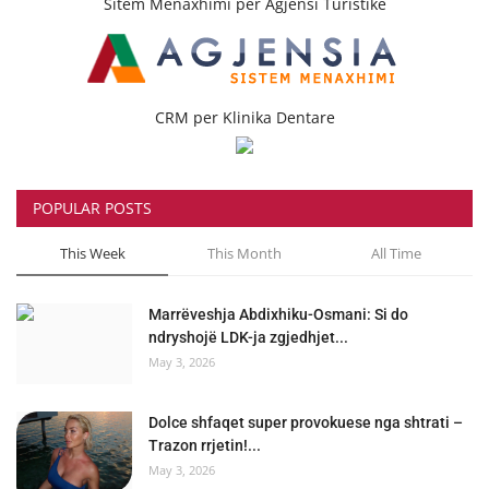
Sitem Menaxhimi per Agjensi Turistike
CRM per Klinika Dentare
POPULAR POSTS
This Week
This Month
All Time
Marrëveshja Abdixhiku-Osmani: Si do
ndryshojë LDK-ja zgjedhjet...
May 3, 2026
Dolce shfaqet super provokuese nga shtrati –
Trazon rrjetin!...
May 3, 2026