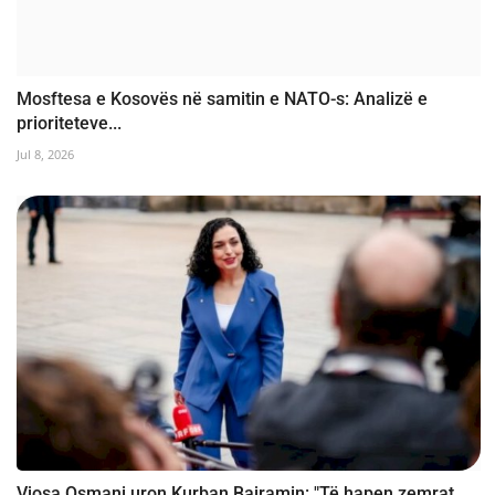
Mosftesa e Kosovës në samitin e NATO-s: Analizë e
prioriteteve...
Jul 8, 2026
Vjosa Osmani uron Kurban Bajramin: "Të hapen zemrat