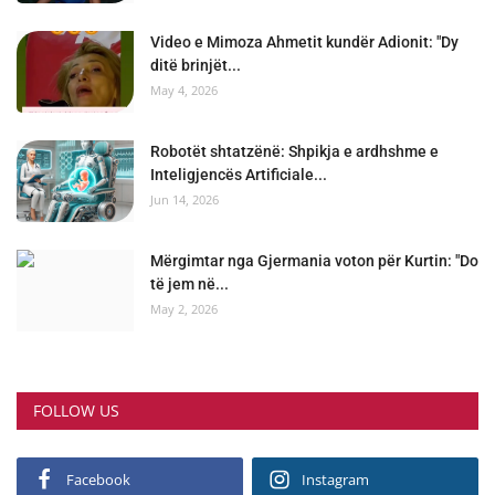
Video e Mimoza Ahmetit kundër Adionit: "Dy
ditë brinjët...
May 4, 2026
Robotët shtatzënë: Shpikja e ardhshme e
Inteligjencës Artificiale...
Jun 14, 2026
Mërgimtar nga Gjermania voton për Kurtin: "Do
të jem në...
May 2, 2026
FOLLOW US
Facebook
Instagram