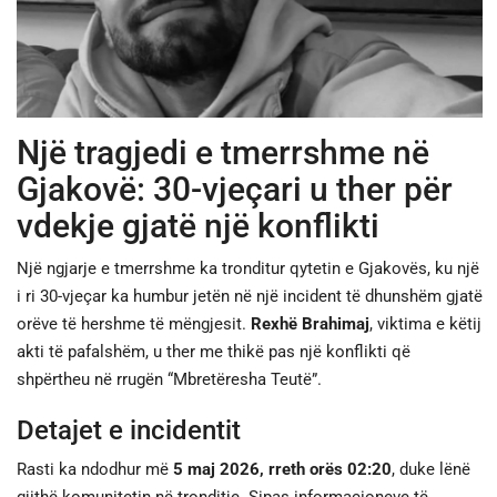
JETA
SPORTI
Një tragjedi e tmerrshme në
SHENDETI
Gjakovë: 30-vjeçari u ther për
vdekje gjatë një konflikti
Një ngjarje e tmerrshme ka tronditur qytetin e Gjakovës, ku një
i ri 30-vjeçar ka humbur jetën në një incident të dhunshëm gjatë
orëve të hershme të mëngjesit.
Rexhë Brahimaj
, viktima e këtij
akti të pafalshëm, u ther me thikë pas një konflikti që
shpërtheu në rrugën “Mbretëresha Teutë”.
Detajet e incidentit
Rasti ka ndodhur më
5 maj 2026, rreth orës 02:20
, duke lënë
gjithë komunitetin në tronditje. Sipas informacioneve të