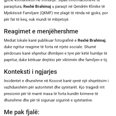
paraqitura,
Rexhë Brahimaj
u paraqit në Qendrën Klinike të
Mjekësisë Familjare (QKMF) me plagë të rënda në gjoks, por
për fat të keq, nuk mundi të mbijetojë.
Reagimet e menjëhershme
Mediat lokale kanë publikuar fotografinë e
Rexhë Brahimaj
,
duke ngritur reagime të forta në rrjete sociale. Shumë
përdorues kanë shprehur dhimbjen e tyre për këtë humbje të
papritur, duke kërkuar drejtësi për viktimën dhe familjen e tij.
Konteksti i ngjarjes
Incidentet e dhunshme në Kosovë kanë qenë një shqetësim i
vazhdueshëm për autoritetet dhe qytetarët. Kjo tragjedi rrit
presionin për të marrë masa të forta kundër krimeve të
dhunshme dhe për të siguruar sigurinë e qytetarëve.
Me pak fjalë: