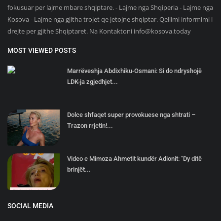
fokusuar per lajme mbare shqiptare. - Lajme nga Shqiperia - Lajme nga
Kosova - Lajme nga gjitha trojet qe jetojne shqiptar. Qellimi informimi i
drejte per gjithe Shqiptaret. Na Kontaktoni
info@kosova.today
MOST VIEWED POSTS
Marrëveshja Abdixhiku-Osmani: Si do ndryshojë
LDK-ja zgjedhjet...
Dolce shfaqet super provokuese nga shtrati –
Trazon rrjetin!...
Video e Mimoza Ahmetit kundër Adionit: "Dy ditë
brinjët...
SOCIAL MEDIA