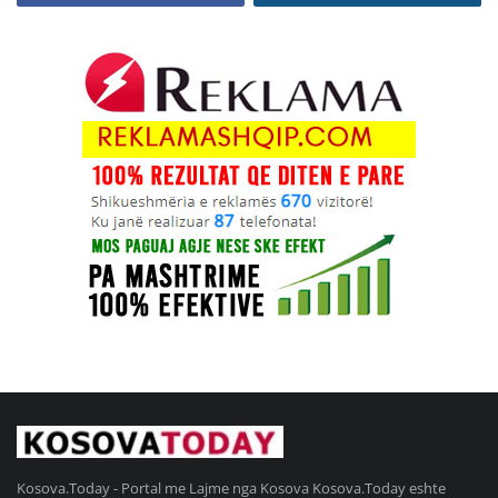
Kosova.Today - Portal me Lajme nga Kosova Kosova.Today eshte