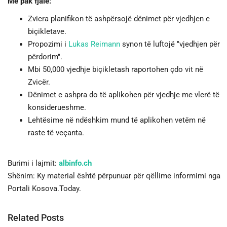
Me pak fjalë:
Zvicra planifikon të ashpërsojë dënimet për vjedhjen e
biçikletave.
Propozimi i
Lukas Reimann
synon të luftojë "vjedhjen për
përdorim".
Mbi 50,000 vjedhje biçikletash raportohen çdo vit në
Zvicër.
Dënimet e ashpra do të aplikohen për vjedhje me vlerë të
konsiderueshme.
Lehtësime në ndëshkim mund të aplikohen vetëm në
raste të veçanta.
Burimi i lajmit:
albinfo.ch
Shënim: Ky material është përpunuar për qëllime informimi nga
Portali Kosova.Today.
Related Posts