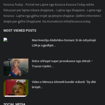
Kosova.Today - Portal me Lajme nga Kosova Kosova.Today eshte
fokusuar per lajme mbare shqiptare. - Lajme nga Shqiperia - Lajme nga
Kosova - Lajme nga gjitha trojet qe jetojne shqiptar. Qellimi informimi i
drejte per gjithe Shqiptaret. Na Kontaktoni
info@kosova.today
MOST VIEWED POSTS
Marrëveshja Abdixhiku-Osmani: Si do ndryshojë
LDK-ja zgjedhjet...
Dolce shfaqet super provokuese nga shtrati –
Trazon rrjetin!...
Video e Mimoza Ahmetit kundër Adionit: "Dy ditë
brinjët...
SOCIAL MEDIA