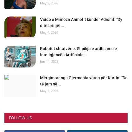
May 3, 2026
Video e Mimoza Ahmetit kundër Adionit: "Dy
ditë brinjët...
May 4, 2026
Robotët shtatzënë: Shpikja e ardhshme e
Inteligjencës Artificiale...
Jun 14, 2026
Mërgimtar nga Gjermania voton për Kurtin: "Do
të jem në...
May 2, 2026
FOLLOW US