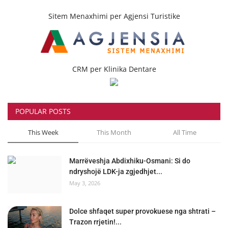
Sitem Menaxhimi per Agjensi Turistike
CRM per Klinika Dentare
POPULAR POSTS
This Week
This Month
All Time
Marrëveshja Abdixhiku-Osmani: Si do
ndryshojë LDK-ja zgjedhjet...
May 3, 2026
Dolce shfaqet super provokuese nga shtrati –
Trazon rrjetin!...