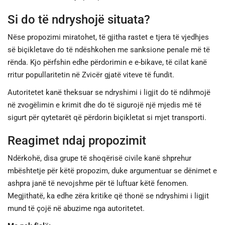
Si do të ndryshojë situata?
Nëse propozimi miratohet, të gjitha rastet e tjera të vjedhjes
së biçikletave do të ndëshkohen me sanksione penale më të
rënda. Kjo përfshin edhe përdorimin e e-bikave, të cilat kanë
rritur popullaritetin në Zvicër gjatë viteve të fundit.
Autoritetet kanë theksuar se ndryshimi i ligjit do të ndihmojë
në zvogëlimin e krimit dhe do të sigurojë një mjedis më të
sigurt për qytetarët që përdorin biçikletat si mjet transporti.
Reagimet ndaj propozimit
Ndërkohë, disa grupe të shoqërisë civile kanë shprehur
mbështetje për këtë propozim, duke argumentuar se dënimet e
ashpra janë të nevojshme për të luftuar këtë fenomen.
Megjithatë, ka edhe zëra kritike që thonë se ndryshimi i ligjit
mund të çojë në abuzime nga autoritetet.