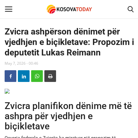
Zvicra ashpërson dënimet për
vjedhjen e biçikletave: Propozim i
Home
deputetit Lukas Reimann
KOSOVA
May 7, 2026 - 00:46
SHQIPERIA
MAQEDONIA
Zvicra planifikon dënime më të
SHOWBIZ
ashpra për vjedhjen e
BOTA
biçikletave
TECH