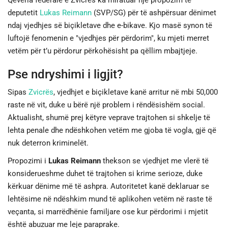
Qeveria federale e Zvicrës ka miratuar një propozim të
deputetit
Lukas Reimann
(SVP/SG) për të ashpërsuar dënimet
JETA
ndaj vjedhjes së biçikletave dhe e-bikave. Kjo masë synon të
luftojë fenomenin e "vjedhjes për përdorim", ku mjeti merret
SPORTI
vetëm për t’u përdorur përkohësisht pa qëllim mbajtjeje.
Pse ndryshimi i ligjit?
SHENDETI
Sipas
Zvicrës
, vjedhjet e biçikletave kanë arritur në mbi 50,000
raste në vit, duke u bërë një problem i rëndësishëm social.
Aktualisht, shumë prej këtyre veprave trajtohen si shkelje të
lehta penale dhe ndëshkohen vetëm me gjoba të vogla, gjë që
nuk deterron kriminelët.
Propozimi i
Lukas Reimann
thekson se vjedhjet me vlerë të
konsiderueshme duhet të trajtohen si krime serioze, duke
kërkuar dënime më të ashpra. Autoritetet kanë deklaruar se
lehtësime në ndëshkim mund të aplikohen vetëm në raste të
veçanta, si marrëdhënie familjare ose kur përdorimi i mjetit
është abuzuar me leje paraprake.