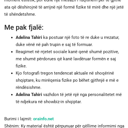
ata që dëshirojnë të arrijnë një formë fizike të mirë dhe një jetë
të shëndetshme.
Me pak fjalë:
Adelina Tahiri
ka postuar një foto të re duke u rrezatur,
duke vënë në pah trupin e saj të formuar.
Reagimet në rrjetet sociale kanë qenë shumë pozitive,
me shumë përdorues që kanë lavdëruar formën e saj
fizike.
Kjo fotografi tregon tendencat aktuale në shoqërinë
shqiptare, ku mirëqenia fizike po bëhet gjithnjë e më e
rëndësishme.
Adelina Tahiri
vazhdon të jetë një nga personalitetet më
të ndjekura në showbiz-in shqiptar.
Burimi i lajmit:
orainfo.net
Shënim: Ky material është përpunuar për qëllime informimi nga