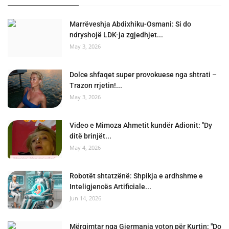
Marrëveshja Abdixhiku-Osmani: Si do
ndryshojë LDK-ja zgjedhjet...
May 3, 2026
Dolce shfaqet super provokuese nga shtrati –
Trazon rrjetin!...
May 3, 2026
Video e Mimoza Ahmetit kundër Adionit: "Dy
ditë brinjët...
May 4, 2026
Robotët shtatzënë: Shpikja e ardhshme e
Inteligjencës Artificiale...
Jun 14, 2026
Mërgimtar nga Gjermania voton për Kurtin: "Do