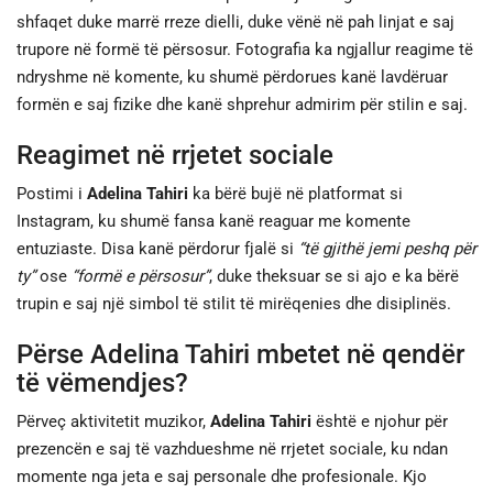
shfaqet duke marrë rreze dielli, duke vënë në pah linjat e saj
trupore në formë të përsosur. Fotografia ka ngjallur reagime të
ndryshme në komente, ku shumë përdorues kanë lavdëruar
formën e saj fizike dhe kanë shprehur admirim për stilin e saj.
Reagimet në rrjetet sociale
Postimi i
Adelina Tahiri
ka bërë bujë në platformat si
Instagram, ku shumë fansa kanë reaguar me komente
entuziaste. Disa kanë përdorur fjalë si
“të gjithë jemi peshq për
ty”
ose
“formë e përsosur”
, duke theksuar se si ajo e ka bërë
trupin e saj një simbol të stilit të mirëqenies dhe disiplinës.
Përse Adelina Tahiri mbetet në qendër
të vëmendjes?
Përveç aktivitetit muzikor,
Adelina Tahiri
është e njohur për
prezencën e saj të vazhdueshme në rrjetet sociale, ku ndan
momente nga jeta e saj personale dhe profesionale. Kjo