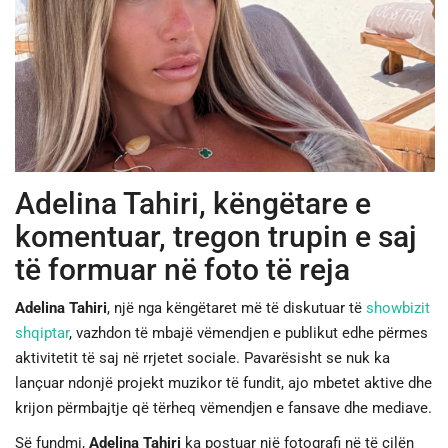
JETA
SPORTI
SHENDETI
Adelina Tahiri, këngëtare e
komentuar, tregon trupin e saj
të formuar në foto të reja
Adelina Tahiri
, një nga këngëtaret më të diskutuar të
showbizit
shqiptar
, vazhdon të mbajë vëmendjen e publikut edhe përmes
aktivitetit të saj në rrjetet sociale. Pavarësisht se nuk ka
lançuar ndonjë projekt muzikor të fundit, ajo mbetet aktive dhe
krijon përmbajtje që tërheq vëmendjen e fansave dhe mediave.
Së fundmi,
Adelina Tahiri
ka postuar një fotografi në të cilën