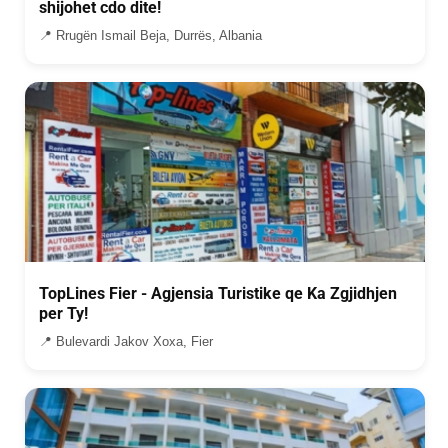
shijohet cdo dite!
📍 Rrugën Ismail Beja, Durrës, Albania
TopLines Fier - Agjensia Turistike qe Ka Zgjidhjen
per Ty!
📍 Bulevardi Jakov Xoxa, Fier