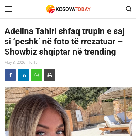
Adelina Tahiri shfaq trupin e saj
si ‘peshk’ në foto të rrezatuar –
Home
Showbiz shqiptar në trending
KOSOVA
May 3, 2026 - 10:16
SHQIPERIA
MAQEDONIA
SHOWBIZ
BOTA
TECH