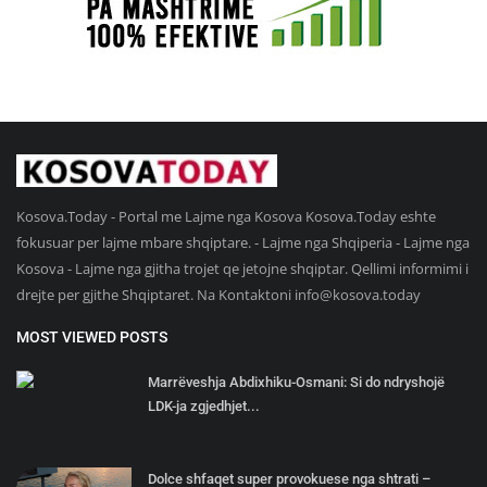
Kosova.Today - Portal me Lajme nga Kosova Kosova.Today eshte
fokusuar per lajme mbare shqiptare. - Lajme nga Shqiperia - Lajme nga
Kosova - Lajme nga gjitha trojet qe jetojne shqiptar. Qellimi informimi i
drejte per gjithe Shqiptaret. Na Kontaktoni
info@kosova.today
MOST VIEWED POSTS
Marrëveshja Abdixhiku-Osmani: Si do ndryshojë
LDK-ja zgjedhjet...
Dolce shfaqet super provokuese nga shtrati –