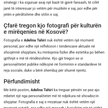
strategji i ka siguruar asaj një bazë të gjerë fansash, të cilët
janë të interesuar jo vetëm për muzikën e saj, por edhe për
jetën e përditshme dhe stilin e saj.
Çfarë tregon kjo fotografi për kulturën
e mirëqenies në Kosovë?
Fotografia e
Adelina Tahiri
nuk është vetëm një moment
personal, por edhe një refleksion i tendencave aktuale në
shoqërinë shqiptare, ku mirëqenia fizike dhe estetika po bëhen
gjithnjë e më të rëndësishme. Kjo gjë tregon se si
personalitetet publike ndikojnë në formimin e standardeve të
reja sociale, duke u bërë shembuj për shumë njerëz.
Përfundimisht
Me këtë postim,
Adelina Tahiri
ka treguar përsëri se pse ajo
mbetet një nga personalitetet më të ndjekura në showbiz-in
shqiptar. Fotografia e saj e rrezatuar nuk është vetëm një
moment estetik, por edhe një mesazh i fuqishëm për të gjithë