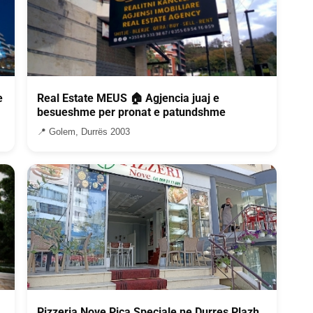
e
Real Estate MEUS 🏠 Agjencia juaj e
besueshme per pronat e patundshme
📍 Golem, Durrës 2003
Pizzeria Nove Pica Speciale ne Durres Plazh