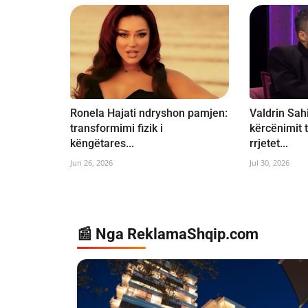
Ronela Hajati ndryshon pamjen:
Valdrin Sahi
transformimi fizik i
kërcënimit t
këngëtares...
rrjetet...
Jun 26, 2026
Jul 30, 2026
📰 Nga ReklamaShqip.com