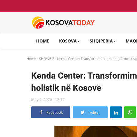
HOME
KOSOVA
SHQIPERIA
MAQ
Home
SHOWBIZ
Kenda Center: Transformimi personal përmes trajt
Kenda Center: Transformimi
holistik në Kosovë
May 6, 2026 - 18:17
Facebook
Twitter