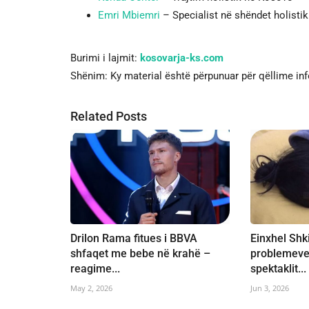
Emri Mbiemri
– Specialist në shëndet holistik
Burimi i lajmit:
kosovarja-ks.com
Shënim: Ky material është përpunuar për qëllime in
Related Posts
Drilon Rama fitues i BBVA
Einxhel Shk
shfaqet me bebe në krahë –
problemeve
reagime...
spektaklit...
May 2, 2026
Jun 3, 2026