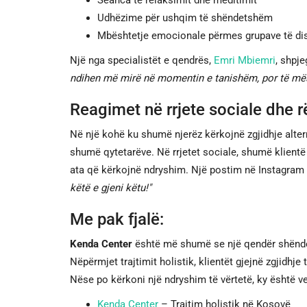
Seanca të relaksimit dhe meditimit
Udhëzime për ushqim të shëndetshëm
Mbështetje emocionale përmes grupave të di
Një nga specialistët e qendrës,
Emri Mbiemri
, shpj
ndihen më mirë në momentin e tanishëm, por të mësojn
Reagimet në rrjete sociale dhe 
Në një kohë ku shumë njerëz kërkojnë zgjidhje alter
shumë qytetarëve. Në rrjetet sociale, shumë klientë 
ata që kërkojnë ndryshim. Një postim në Instagram
këtë e gjeni këtu!"
Me pak fjalë:
Kenda Center
është më shumë se një qendër shëndet
Nëpërmjet trajtimit holistik, klientët gjejnë zgjidh
Nëse po kërkoni një ndryshim të vërtetë, ky është vend
Kenda Center
– Trajtim holistik në Kosovë