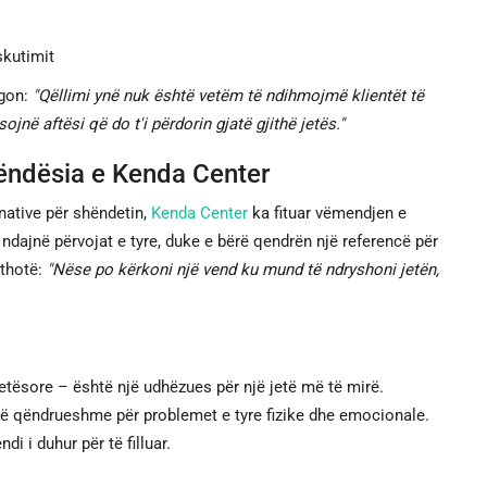
skutimit
egon:
"Qëllimi ynë nuk është vetëm të ndihmojmë klientët të
ë aftësi që do t'i përdorin gjatë gjithë jetës."
rëndësia e Kenda Center
native për shëndetin,
Kenda Center
ka fituar vëmendjen e
ndajnë përvojat e tyre, duke e bërë qendrën një referencë për
 thotë:
"Nëse po kërkoni një vend ku mund të ndryshoni jetën,
ësore – është një udhëzues për një jetë më të mirë.
je të qëndrueshme për problemet e tyre fizike dhe emocionale.
i i duhur për të filluar.