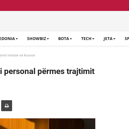
EDONIA
SHOWBIZ
BOTA
TECH
JETA
S
imit holistik në Kosovë
 personal përmes trajtimit