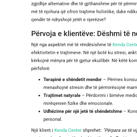
zgjidhje alternative dhe të gjithanshme për të përmir
më të njohura që ofron trajtime holistike, duke ndiku
qendër të ndryshojë jetët e njerëzve?
Përvoja e klientëve: Dëshmi të n
Një nga aspektet më të rëndësishme të
Kenda Cent
efektivitetin e trajtimeve. Në një botë ku stresi, a
kërkojnë mënyra për të gjetur ekuilibër. Në këtë ko
përfshirë:
Terapinë e shëndetit mendor
– Përmes konsult
menaxhojnë stresin dhe të përmirësojnë marrë
Trajtimet natyrale
– Përdorimi i bimëve medici
mirëqenien fizike dhe emocionale.
Udhëzime për një jetë të shëndetshme
– Konsu
personal.
Një klient i
Kenda Center
shprehet:
"Përpara se të vi