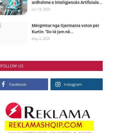
ardhshme e Inteligjencës Artificiale...
Jun 14, 2026
Mërgimtar nga Gjermania voton për
Kurtin: "Do të jem në...
May 2, 2026
FOLLOW US
Facebook
Instagram