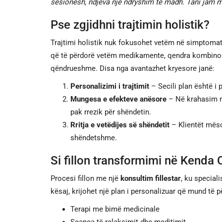
sesionesh, ndjeva një ndryshim të madh. Tani jam më
Pse zgjidhni trajtimin holistik?
Trajtimi holistik nuk fokusohet vetëm në simptomat
që të përdorë vetëm medikamente, qendra kombinon 
qëndrueshme. Disa nga avantazhet kryesore janë:
Personalizimi i trajtimit
– Secili plan është i p
Mungesa e efekteve anësore
– Në krahasim m
pak rrezik për shëndetin.
Rritja e vetëdijes së shëndetit
– Klientët mëso
shëndetshme.
Si fillon transformimi në Kenda 
Procesi fillon me një
konsultim fillestar
, ku special
kësaj, krijohet një plan i personalizuar që mund të pë
Terapi me bimë medicinale