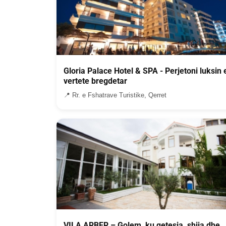
Gloria Palace Hotel & SPA - Perjetoni luksin 
vertete bregdetar
📍 Rr. e Fshatrave Turistike, Qerret
VILA ARBER – Golem, ku qetesia, shija dhe