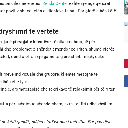
ësuar cilësinë e jetës.
Kenda Center
është një nga qendrat
ar pozitivisht në jetën e klientëve të saj. Por çfarë e bën këtë
dryshimit të vërtetë
er
janë
përvojat e klientëve
, të cilat dëshmojnë për
nkthi dhe problemet e shëndetit mendor po rriten, shumë njerëz
ntekst, qendra ofron një gamë të gjerë shërbimesh, duke
imeve individuale dhe grupore, klientët mësojnë të
dhëniet e tyre.
nale, aromaterapisë dhe teknikave të relaksimit për të rritur
lta për ushqim të shëndetshëm, aktivitet fizik dhe zhvillim
j në këtë qendër, ndihej i lodhur dhe i mërzitur. Por pas disa