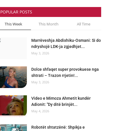
POPULAR POSTS
This Week
This Month
All Time
Marrëveshja Abdixhiku-Osmani: Si do
ndryshojë LDK-ja zgjedhjet...
May 3, 2026
Dolce shfaqet super provokuese nga
shtrati – Trazon rrjetin!...
May 3, 2026
Video e Mimoza Ahmetit kundër
Adionit: "Dy ditë brinjët...
May 4, 2026
Robotët shtatzënë: Shpikja e