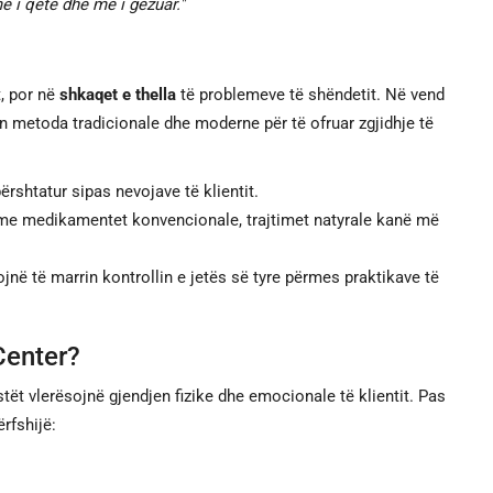
 i qetë dhe më i gëzuar."
, por në
shkaqet e thella
të problemeve të shëndetit. Në vend
metoda tradicionale dhe moderne për të ofruar zgjidhje të
ërshtatur sipas nevojave të klientit.
e medikamentet konvencionale, trajtimet natyrale kanë më
jnë të marrin kontrollin e jetës së tyre përmes praktikave të
Center?
istët vlerësojnë gjendjen fizike dhe emocionale të klientit. Pas
rfshijë: