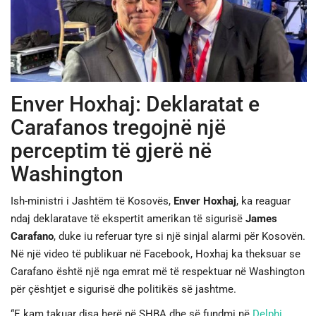
JETA
SPORTI
Enver Hoxhaj: Deklaratat e
SHENDETI
Carafanos tregojnë një
perceptim të gjerë në
Washington
Ish-ministri i Jashtëm të Kosovës,
Enver Hoxhaj
, ka reaguar
ndaj deklaratave të ekspertit amerikan të sigurisë
James
Carafano
, duke iu referuar tyre si një sinjal alarmi për Kosovën.
Në një video të publikuar në Facebook, Hoxhaj ka theksuar se
Carafano është një nga emrat më të respektuar në Washington
për çështjet e sigurisë dhe politikës së jashtme.
“E kam takuar disa herë në SHBA dhe së fundmi në
Delphi