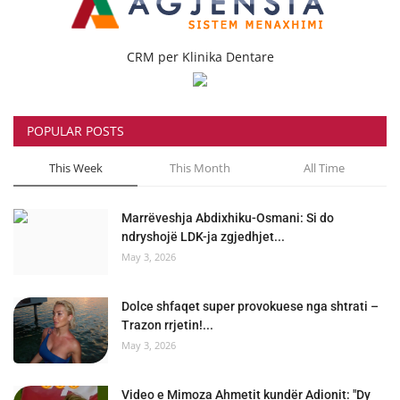
CRM per Klinika Dentare
POPULAR POSTS
This Week
This Month
All Time
Marrëveshja Abdixhiku-Osmani: Si do
ndryshojë LDK-ja zgjedhjet...
May 3, 2026
Dolce shfaqet super provokuese nga shtrati –
Trazon rrjetin!...
May 3, 2026
Video e Mimoza Ahmetit kundër Adionit: "Dy