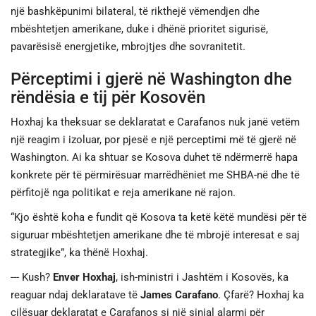
një bashkëpunimi bilateral, të rikthejë vëmendjen dhe
mbështetjen amerikane, duke i dhënë prioritet sigurisë,
pavarësisë energjetike, mbrojtjes dhe sovranitetit.
Përceptimi i gjerë në Washington dhe
rëndësia e tij për Kosovën
Hoxhaj ka theksuar se deklaratat e Carafanos nuk janë vetëm
një reagim i izoluar, por pjesë e një perceptimi më të gjerë në
Washington. Ai ka shtuar se Kosova duhet të ndërmerrë hapa
konkrete për të përmirësuar marrëdhëniet me SHBA-në dhe të
përfitojë nga politikat e reja amerikane në rajon.
“Kjo është koha e fundit që Kosova ta ketë këtë mundësi për të
siguruar mbështetjen amerikane dhe të mbrojë interesat e saj
strategjike”, ka thënë Hoxhaj.
--- Kush?
Enver Hoxhaj
, ish-ministri i Jashtëm i Kosovës, ka
reaguar ndaj deklaratave të
James Carafano
. Çfarë? Hoxhaj ka
cilësuar deklaratat e Carafanos si një sinjal alarmi për