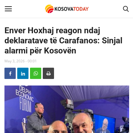
Enver Hoxhaj reagon ndaj
deklaratave të Carafanos: Sinjal
Home
alarmi për Kosovën
KOSOVA
May 3, 2026 - 00:01
SHQIPERIA
MAQEDONIA
SHOWBIZ
BOTA
TECH