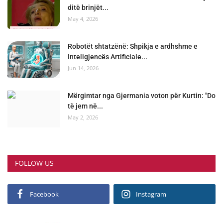
ditë brinjët...
May 4, 2026
Robotët shtatzënë: Shpikja e ardhshme e
Inteligjencës Artificiale...
Jun 14, 2026
Mërgimtar nga Gjermania voton për Kurtin: "Do
të jem në...
May 2, 2026
FOLLOW US
Facebook
Instagram