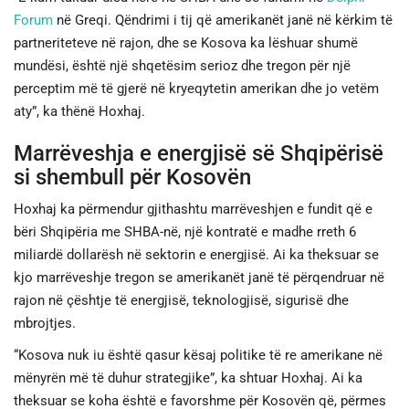
Forum
në Greqi. Qëndrimi i tij që amerikanët janë në kërkim të
partneriteteve në rajon, dhe se Kosova ka lëshuar shumë
mundësi, është një shqetësim serioz dhe tregon për një
perceptim më të gjerë në kryeqytetin amerikan dhe jo vetëm
aty”, ka thënë Hoxhaj.
Marrëveshja e energjisë së Shqipërisë
si shembull për Kosovën
Hoxhaj ka përmendur gjithashtu marrëveshjen e fundit që e
bëri Shqipëria me SHBA-në, një kontratë e madhe rreth 6
miliardë dollarësh në sektorin e energjisë. Ai ka theksuar se
kjo marrëveshje tregon se amerikanët janë të përqendruar në
rajon në çështje të energjisë, teknologjisë, sigurisë dhe
mbrojtjes.
“Kosova nuk iu është qasur kësaj politike të re amerikane në
mënyrën më të duhur strategjike”, ka shtuar Hoxhaj. Ai ka
theksuar se koha është e favorshme për Kosovën që, përmes