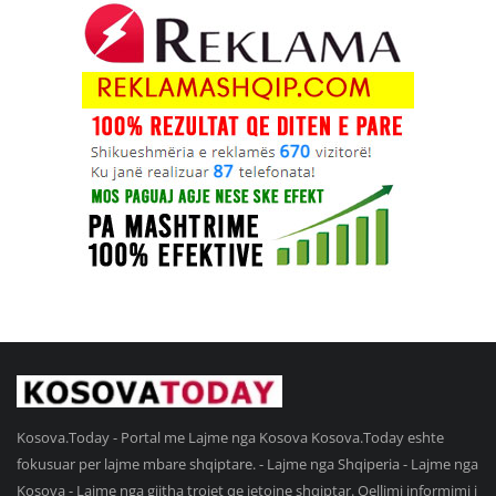
Kosova.Today - Portal me Lajme nga Kosova Kosova.Today eshte
fokusuar per lajme mbare shqiptare. - Lajme nga Shqiperia - Lajme nga
Kosova - Lajme nga gjitha trojet qe jetojne shqiptar. Qellimi informimi i