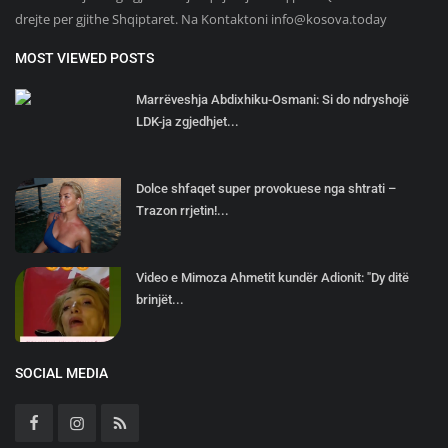
drejte per gjithe Shqiptaret. Na Kontaktoni
info@kosova.today
MOST VIEWED POSTS
Marrëveshja Abdixhiku-Osmani: Si do ndryshojë
LDK-ja zgjedhjet...
Dolce shfaqet super provokuese nga shtrati –
Trazon rrjetin!...
Video e Mimoza Ahmetit kundër Adionit: "Dy ditë
brinjët...
SOCIAL MEDIA