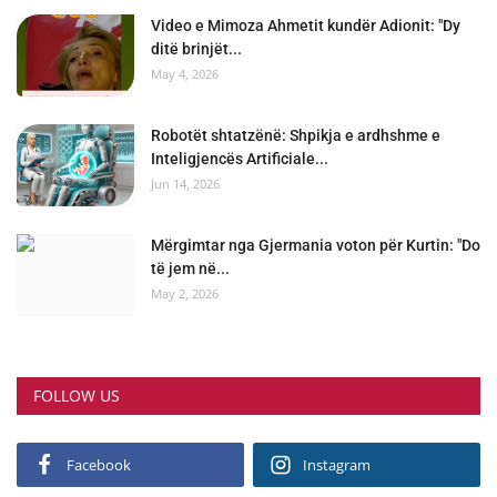
Video e Mimoza Ahmetit kundër Adionit: "Dy
ditë brinjët...
May 4, 2026
Robotët shtatzënë: Shpikja e ardhshme e
Inteligjencës Artificiale...
Jun 14, 2026
Mërgimtar nga Gjermania voton për Kurtin: "Do
të jem në...
May 2, 2026
FOLLOW US
Facebook
Instagram