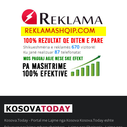
Kosova.Today - Portal me Lajme nga Kosova Kosova.Today eshte