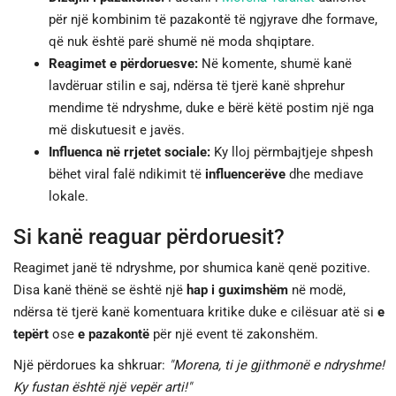
për një kombinim të pazakontë të ngjyrave dhe formave,
që nuk është parë shumë në moda shqiptare.
Reagimet e përdoruesve:
Në komente, shumë kanë
lavdëruar stilin e saj, ndërsa të tjerë kanë shprehur
mendime të ndryshme, duke e bërë këtë postim një nga
më diskutuesit e javës.
Influenca në rrjetet sociale:
Ky lloj përmbajtjeje shpesh
bëhet viral falë ndikimit të
influencerëve
dhe mediave
lokale.
Si kanë reaguar përdoruesit?
Reagimet janë të ndryshme, por shumica kanë qenë pozitive.
Disa kanë thënë se është një
hap i guximshëm
në modë,
ndërsa të tjerë kanë komentuara kritike duke e cilësuar atë si
e
tepërt
ose
e pazakontë
për një event të zakonshëm.
Një përdorues ka shkruar:
"Morena, ti je gjithmonë e ndryshme!
Ky fustan është një vepër arti!"