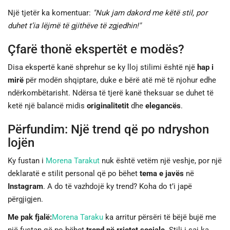
Një tjetër ka komentuar:
"Nuk jam dakord me këtë stil, por
duhet t’ia lëjmë të gjithëve të zgjedhin!"
Çfarë thonë ekspertët e modës?
Disa ekspertë kanë shprehur se ky lloj stilimi është një
hap i
mirë
për modën shqiptare, duke e bërë atë më të njohur edhe
ndërkombëtarisht. Ndërsa të tjerë kanë theksuar se duhet të
ketë një balancë midis
originalitetit
dhe
elegancës
.
Përfundim: Një trend që po ndryshon
lojën
Ky fustan i
Morena Tarakut
nuk është vetëm një veshje, por një
deklaratë e stilit personal që po bëhet
tema e javës
në
Instagram
. A do të vazhdojë ky trend? Koha do t’i japë
përgjigjen.
Me pak fjalë:
Morena Taraku
ka arritur përsëri të bëjë bujë me
një fustan që po bëhet
trend në rrjetet sociale
. Stili i saj ka