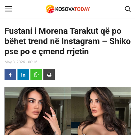
Fustani i Morena Tarakut që po
bëhet trend në Instagram – Shiko
Home
pse po e çmend rrjetin
KOSOVA
May 3, 2026 - 00:16
SHQIPERIA
MAQEDONIA
SHOWBIZ
BOTA
TECH