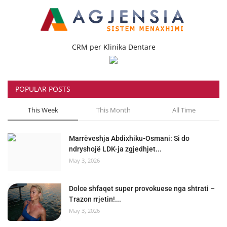
CRM per Klinika Dentare
POPULAR POSTS
This Week
This Month
All Time
Marrëveshja Abdixhiku-Osmani: Si do
ndryshojë LDK-ja zgjedhjet...
May 3, 2026
Dolce shfaqet super provokuese nga shtrati –
Trazon rrjetin!...
May 3, 2026