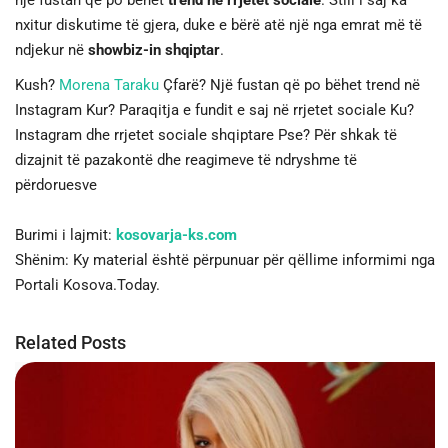
nxitur diskutime të gjera, duke e bërë atë një nga emrat më të
ndjekur në
showbiz-in shqiptar
.
Kush?
Morena Taraku
Çfarë? Një fustan që po bëhet trend në
Instagram Kur? Paraqitja e fundit e saj në rrjetet sociale Ku?
Instagram dhe rrjetet sociale shqiptare Pse? Për shkak të
dizajnit të pazakontë dhe reagimeve të ndryshme të
përdoruesve
Burimi i lajmit:
kosovarja-ks.com
Shënim: Ky material është përpunuar për qëllime informimi nga
Portali Kosova.Today.
Related Posts