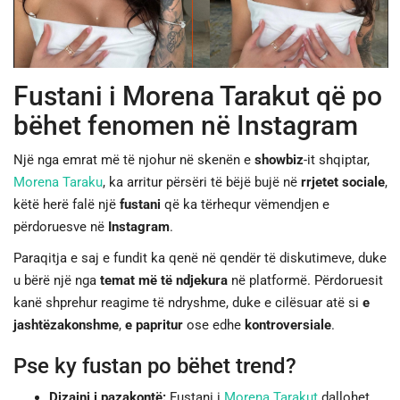
JETA
SPORTI
Fustani i Morena Tarakut që po
bëhet fenomen në Instagram
SHENDETI
Një nga emrat më të njohur në skenën e
showbiz
-it shqiptar,
Morena Taraku
, ka arritur përsëri të bëjë bujë në
rrjetet sociale
,
këtë herë falë një
fustani
që ka tërhequr vëmendjen e
përdoruesve në
Instagram
.
Paraqitja e saj e fundit ka qenë në qendër të diskutimeve, duke
u bërë një nga
temat më të ndjekura
në platformë. Përdoruesit
kanë shprehur reagime të ndryshme, duke e cilësuar atë si
e
jashtëzakonshme
,
e papritur
ose edhe
kontroversiale
.
Pse ky fustan po bëhet trend?
Dizajni i pazakontë:
Fustani i
Morena Tarakut
dallohet