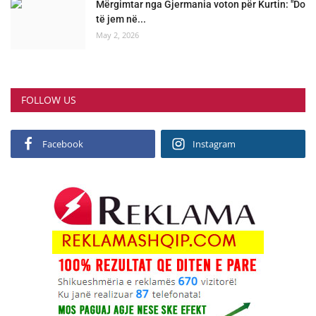
Mërgimtar nga Gjermania voton për Kurtin: "Do
të jem në...
May 2, 2026
FOLLOW US
Facebook
Instagram