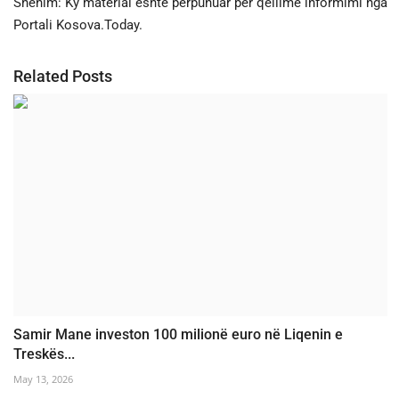
Shënim: Ky material është përpunuar për qëllime informimi nga
Portali Kosova.Today.
Related Posts
Samir Mane investon 100 milionë euro në Liqenin e
Treskës...
May 13, 2026