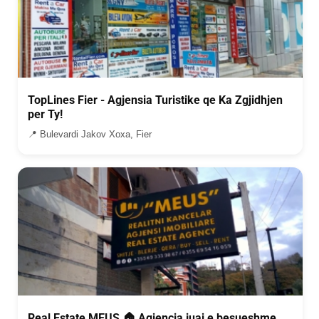
TopLines Fier - Agjensia Turistike qe Ka Zgjidhjen
per Ty!
📍 Bulevardi Jakov Xoxa, Fier
Real Estate MEUS 🏠 Agjencia juaj e besueshme