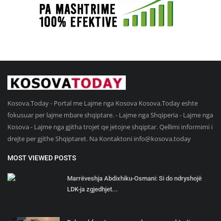
Kosova.Today - Portal me Lajme nga Kosova Kosova.Today eshte
fokusuar per lajme mbare shqiptare. - Lajme nga Shqiperia - Lajme nga
Kosova - Lajme nga gjitha trojet qe jetojne shqiptar. Qellimi informimi i
drejte per gjithe Shqiptaret. Na Kontaktoni
info@kosova.today
MOST VIEWED POSTS
Marrëveshja Abdixhiku-Osmani: Si do ndryshojë
LDK-ja zgjedhjet...