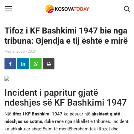
Tifoz i KF Bashkimi 1947 bie nga
tribuna: Gjendja e tij është e mirë
Home
May 2, 2026 - 23:31
KOSOVA
SHQIPERIA
MAQEDONIA
Incident i papritur gjatë
ndeshjes së KF Bashkimi 1947
SHOWBIZ
Një
tifoz i KF Bashkimi 1947
ka pësuar një
aksident gjatë
BOTA
ndeshjes së sotme
, duke rënë nga shkallët e tribunës. Incidenti
ka shkaktuar shqetësim të menjëhershëm tek tifozët dhe
TECH