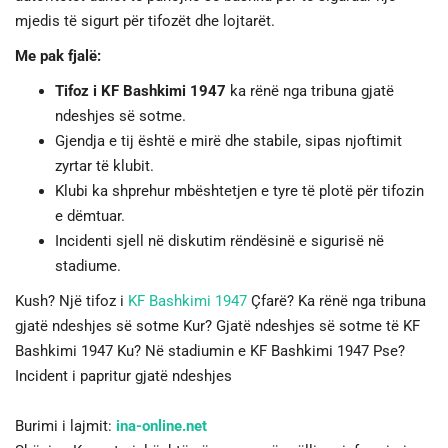
mjedis të sigurt për tifozët dhe lojtarët.
Me pak fjalë:
Tifoz i KF Bashkimi 1947
ka rënë nga tribuna gjatë
ndeshjes së sotme.
Gjendja e tij është e mirë dhe stabile, sipas njoftimit
zyrtar të klubit.
Klubi ka shprehur mbështetjen e tyre të plotë për tifozin
e dëmtuar.
Incidenti sjell në diskutim rëndësinë e sigurisë në
stadiume.
Kush? Një tifoz i
KF Bashkimi 1947
Çfarë? Ka rënë nga tribuna
gjatë ndeshjes së sotme Kur? Gjatë ndeshjes së sotme të KF
Bashkimi 1947 Ku? Në stadiumin e KF Bashkimi 1947 Pse?
Incident i papritur gjatë ndeshjes
Burimi i lajmit:
ina-online.net