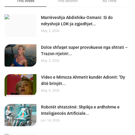
This Week
This Month
All Time
Marrëveshja Abdixhiku-Osmani: Si do
ndryshojë LDK-ja zgjedhjet...
May 3, 2026
Dolce shfaqet super provokuese nga shtrati –
Trazon rrjetin!...
May 3, 2026
Video e Mimoza Ahmetit kundër Adionit: "Dy
ditë brinjët...
May 4, 2026
Robotët shtatzënë: Shpikja e ardhshme e
Inteligjencës Artificiale...
Jun 14, 2026