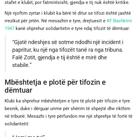
stafet e klubit, por fatmirësisht, gjendja e tij nuk është kritike.
JETA
Një njoftim zyrtar i klubit ka bërë të ditur se tifozi është jashtë
rrezikut për jetën. Në mesazhin e tyre, drejtuesit e
KF Bashkimi
1947
kanë shprehur solidaritetin e tyre ndaj tifozit të dëmtuar:
SPORTI
“Gjatë ndeshjes së sotme ndodhi një incident i
SHENDETI
papritur, ku një nga tifozët tanë ra nga tribuna.
Falë Zotit, gjendja e tij është e mirë dhe
stabile.”
Mbështetja e plotë për tifozin e
dëmtuar
Klubi ka shprehur mbështetjen e tyre të plotë për tifozin e tyre
besnik, duke i dërguar urime për shërim të shpejtë dhe rikthim
në tribunë. Mesazhi i tyre përfundon me një shprehje të fortë të
solidaritetit: