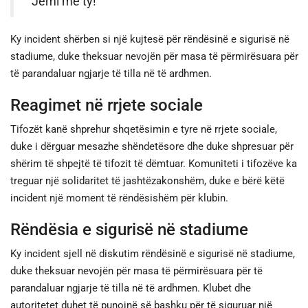
“Jemi me ty!”
Ky incident shërben si një kujtesë për rëndësinë e sigurisë në
stadiume, duke theksuar nevojën për masa të përmirësuara për
të parandaluar ngjarje të tilla në të ardhmen.
Reagimet në rrjete sociale
Tifozët kanë shprehur shqetësimin e tyre në rrjete sociale,
duke i dërguar mesazhe shëndetësore dhe duke shpresuar për
shërim të shpejtë të tifozit të dëmtuar. Komuniteti i tifozëve ka
treguar një solidaritet të jashtëzakonshëm, duke e bërë këtë
incident një moment të rëndësishëm për klubin.
Rëndësia e sigurisë në stadiume
Ky incident sjell në diskutim rëndësinë e sigurisë në stadiume,
duke theksuar nevojën për masa të përmirësuara për të
parandaluar ngjarje të tilla në të ardhmen. Klubet dhe
autoritetet duhet të punojnë së bashku për të siguruar një