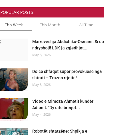
POPULAR POSTS
This Week
This Month
All Time
Marrëveshja Abdixhiku-Osmani: Si do
ndryshojë LDK-ja zgjedhjet...
May 3, 2026
Dolce shfaqet super provokuese nga
shtrati – Trazon rrjetin!...
May 3, 2026
Video e Mimoza Ahmetit kundër
Adionit: "Dy ditë brinjët...
May 4, 2026
Robotët shtatzënë: Shpikja e