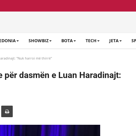
EDONIA
SHOWBIZ
BOTA
TECH
JETA
S
radinajt: "Nuk harroi më thirrë"
 për dasmën e Luan Haradinajt: