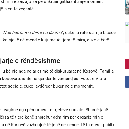
ostimin e saj, ajo ka përshkruar gjithashtu një moment
ë njeri të veçantë.
:
"Nuk harroi më thirrë në dasmë"
, duke iu referuar një bisede
i ka sjellë në mendje kujtime të tjera të mira, duke e bërë
jarje e rëndësishme
, u bë një nga ngjarjet më të diskutuarat në Kosovë. Familja
kën kosovare, ishte në qendër të vëmendjes. Fotot e Vlora
etet sociale, duke lavdëruar bukurinë e momentit.
 reagime nga përdoruesit e rrjeteve sociale. Shumë janë
ërsa të tjerë kanë shprehur admirim për organizimin e
ura në Kosovë vazhdojnë të jenë në qendër të interesit publik.