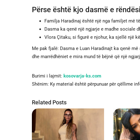
Përse është kjo dasmë e rëndë
Familja Haradinaj është një nga familjet më t
Dasma ka qenë një ngjarje e madhe sociale d
Vlora Çitaku, si figurë e njohur, ka sjellë një
Me pak fjalë: Dasma e Luan Haradinajt ka qenë më s
dhe marrëdhëniet e mira mund të bëjnë që një ngjarj
Burimi i lajmit:
kosovarja-ks.com
Shënim: Ky material është përpunuar për qëllime in
Related Posts