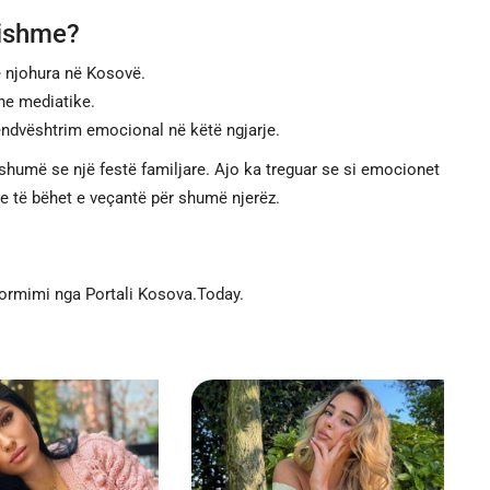
sishme?
ë njohura në Kosovë.
he mediatike.
 këndvështrim emocional në këtë ngjarje.
humë se një festë familjare. Ajo ka treguar se si emocionet
e të bëhet e veçantë për shumë njerëz.
formimi nga Portali Kosova.Today.