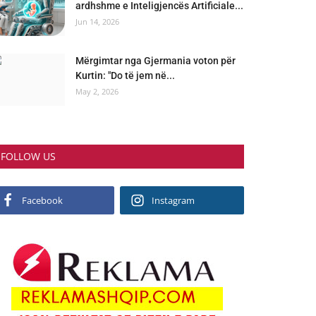
ardhshme e Inteligjencës Artificiale...
Jun 14, 2026
Mërgimtar nga Gjermania voton për
Kurtin: "Do të jem në...
May 2, 2026
FOLLOW US
Facebook
Instagram