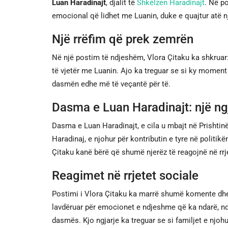
Luan Haradinajt
, djalit të
Shkëlzen Haradinajt
. Në p
emocional që lidhet me Luanin, duke e quajtur atë nj
Një rrëfim që prek zemrën
Në një postim të ndjeshëm, Vlora Çitaku ka shkruar
të vjetër me Luanin. Ajo ka treguar se si ky moment 
dasmën edhe më të veçantë për të.
Dasma e Luan Haradinajt: një ng
Dasma e Luan Haradinajt, e cila u mbajt në Prishtinë
Haradinaj, e njohur për kontributin e tyre në politi
Çitaku kanë bërë që shumë njerëz të reagojnë në rrj
Reagimet në rrjetet sociale
Postimi i Vlora Çitaku ka marrë shumë komente dhe
lavdëruar për emocionet e ndjeshme që ka ndarë, nd
dasmës. Kjo ngjarje ka treguar se si familjet e njoh