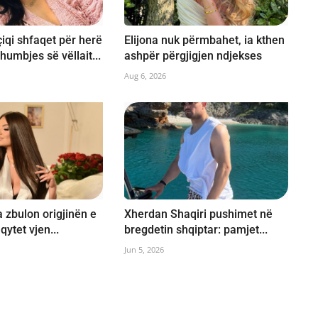
qi shfaqet për herë
Elijona nuk përmbahet, ia kthen
humbjes së vëllait...
ashpër përgjigjen ndjekses
Aug 6, 2026
 zbulon origjinën e
Xherdan Shaqiri pushimet në
 qytet vjen...
bregdetin shqiptar: pamjet...
Jun 5, 2026