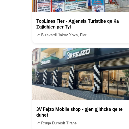
TopLines Fier - Agjensia Turistike qe Ka
Zgjidhjen per Ty!
📍 Bulevardi Jakov Xoxa, Fier
3V Fejzo Mobile shop - gjen gjithcka qe te
duhet
📍 Rruga Durrësit Tirane