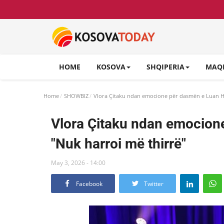
HOME
KOSOVA
SHQIPERIA
MAQ
Home
SHOWBIZ
Vlora Çitaku ndan emocione për dasmën e Luan Ha
Vlora Çitaku ndan emocione
"Nuk harroi më thirrë"
May 3, 2026 - 14:00
Facebook
Twitter