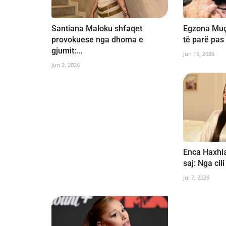
Santiana Maloku shfaqet
Egzona Muçi
provokuese nga dhoma e
të parë pas 
gjumit:...
Jun 15, 2026
Jun 2, 2026
Enca Haxhia
saj: Nga cili
Jul 7, 2026