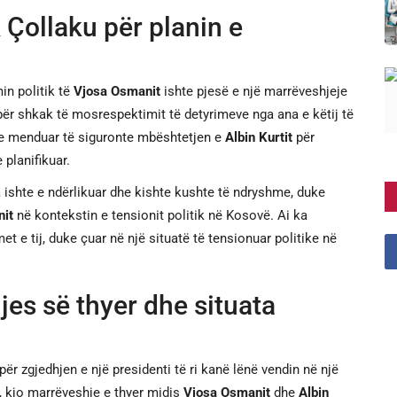
 Çollaku për planin e
min politik të
Vjosa Osmanit
ishte pjesë e një marrëveshjeje
 për shkak të mosrespektimit të detyrimeve nga ana e këtij të
hte menduar të siguronte mbështetjen e
Albin Kurtit
për
 planifikuar.
a ishte e ndërlikuar dhe kishte kushte të ndryshme, duke
it
në kontekstin e tensionit politik në Kosovë. Ai ka
 e tij, duke çuar në një situatë të tensionuar politike në
es së thyer dhe situata
r zgjedhjen e një presidenti të ri kanë lënë vendin në një
, kjo marrëveshje e thyer midis
Vjosa Osmanit
dhe
Albin