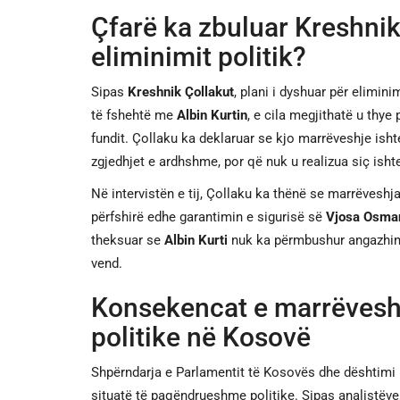
Çfarë ka zbuluar Kreshnik
eliminimit politik?
Sipas
Kreshnik Çollakut
, plani i dyshuar për elimini
të fshehtë me
Albin Kurtin
, e cila megjithatë u thye
fundit. Çollaku ka deklaruar se kjo marrëveshje is
zgjedhjet e ardhshme, por që nuk u realizua siç ishte
Në intervistën e tij, Çollaku ka thënë se marrëveshj
përfshirë edhe garantimin e sigurisë së
Vjosa Osman
theksuar se
Albin Kurti
nuk ka përmbushur angazhimet
vend.
Konsekencat e marrëveshj
politike në Kosovë
Shpërndarja e Parlamentit të Kosovës dhe dështimi pë
situatë të paqëndrueshme politike. Sipas analistëve