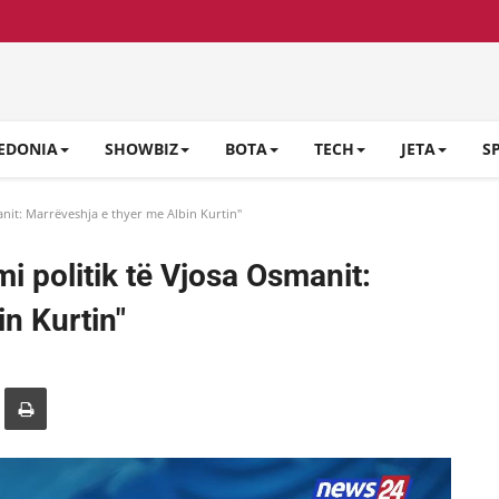
EDONIA
SHOWBIZ
BOTA
TECH
JETA
S
anit: Marrëveshja e thyer me Albin Kurtin"
i politik të Vjosa Osmanit:
n Kurtin"