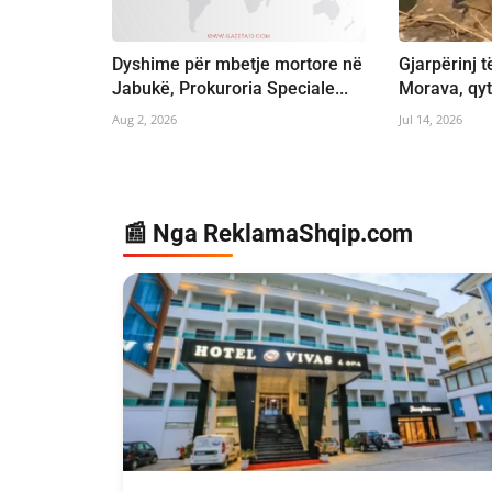
Dyshime për mbetje mortore në
Gjarpërinj 
Jabukë, Prokuroria Speciale...
Morava, qyt
Aug 2, 2026
Jul 14, 2026
📰 Nga ReklamaShqip.com