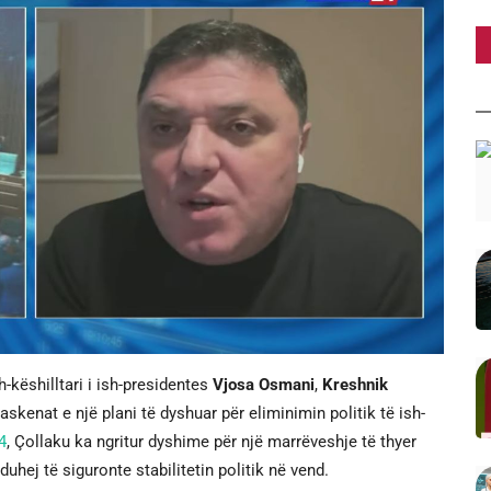
-këshilltari i ish-presidentes
Vjosa Osmani
,
Kreshnik
askenat e një plani të dyshuar për eliminimin politik të ish-
4
, Çollaku ka ngritur dyshime për një marrëveshje të thyer
a duhej të siguronte stabilitetin politik në vend.