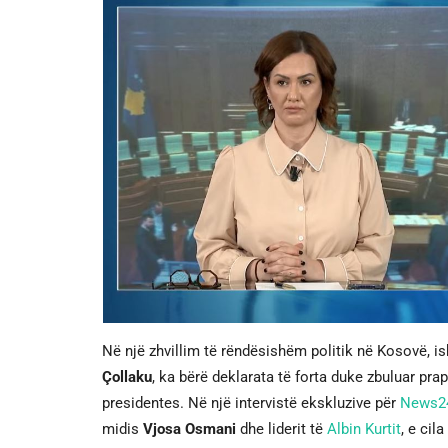
Në një zhvillim të rëndësishëm politik në Kosovë, ish
Çollaku
, ka bërë deklarata të forta duke zbuluar prap
presidentes. Në një intervistë ekskluzive për
News2
midis
Vjosa Osmani
dhe liderit të
Albin Kurtit
, e cil