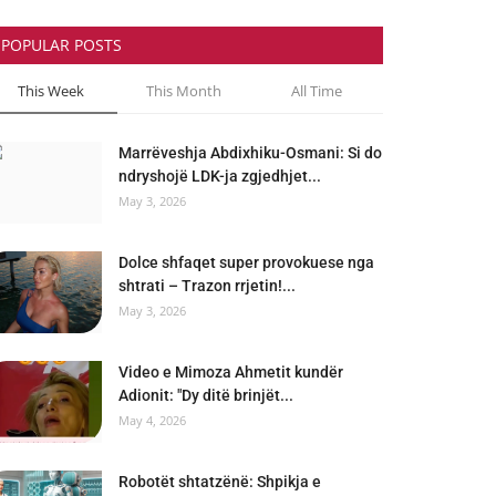
POPULAR POSTS
This Week
This Month
All Time
Marrëveshja Abdixhiku-Osmani: Si do
ndryshojë LDK-ja zgjedhjet...
May 3, 2026
Dolce shfaqet super provokuese nga
shtrati – Trazon rrjetin!...
May 3, 2026
Video e Mimoza Ahmetit kundër
Adionit: "Dy ditë brinjët...
May 4, 2026
Robotët shtatzënë: Shpikja e