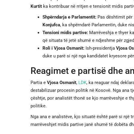
Kurtit
ka kontribuar në rritjen e tensionit midis parti
Shpërndarja e Parlamentit:
Pas dështimit për z
Konjufca
, ka shpërndarë Parlamentin, duke nis
Tensioni midis partive:
Marrëveshja e thyer ka
që situata të jetë shumë e ndjeshme për zgje
Roli i Vjosa Osmanit:
Ish-presidentja
Vjosa O
duke u parë si një nga kandidatet kryesore pë
Reagimet e partisë dhe an
Partia e
Vjosa Osmanit
,
LDK
, ka reaguar ndaj deklar
destabilizuar procesin politik në Kosovë. Nga ana tj
çështje, por analistët thonë se kjo marrëveshje e t
politike.
Nga ana e analistëve, kjo situatë është parë si një t
marrëveshjet midis partive janë shumë të dobëta dhe