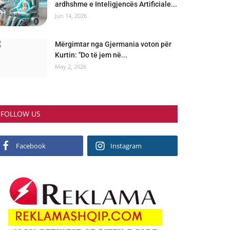
ardhshme e Inteligjencës Artificiale...
Jun 14, 2026
Mërgimtar nga Gjermania voton për
Kurtin: "Do të jem në...
May 2, 2026
FOLLOW US
Facebook
Instagram