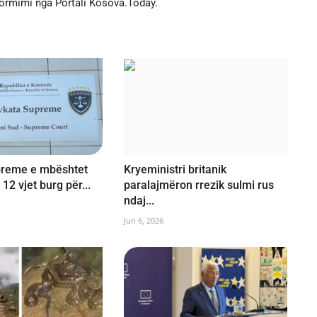
formimi nga Portali Kosova.Today.
preme e mbështet
Kryeministri britanik
2 vjet burg për...
paralajmëron rrezik sulmi rus
ndaj...
Jun 6, 2026