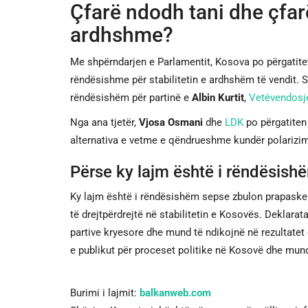
Çfarë ndodh tani dhe çfarë
ardhshme?
Me shpërndarjen e Parlamentit, Kosova po përgatitet p
rëndësishme për stabilitetin e ardhshëm të vendit. S
rëndësishëm për partinë e
Albin Kurtit
,
Vetëvendosj
Nga ana tjetër,
Vjosa Osmani
dhe
LDK
po përgatiten 
alternativa e vetme e qëndrueshme kundër polarizimi
Përse ky lajm është i rëndësish
Ky lajm është i rëndësishëm sepse zbulon prapasken
të drejtpërdrejtë në stabilitetin e Kosovës. Deklarat
partive kryesore dhe mund të ndikojnë në rezultatet 
e publikut për proceset politike në Kosovë dhe mun
Burimi i lajmit:
balkanweb.com