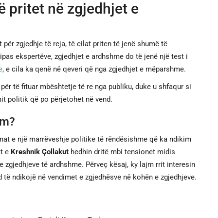
 pritet në zgjedhjet e
ër zgjedhje të reja, të cilat priten të jenë shumë të
ipas ekspertëve, zgjedhjet e ardhshme do të jenë një test i
e
, e cila ka qenë në qeveri që nga zgjedhjet e mëparshme.
për të fituar mbështetje të re nga publiku, duke u shfaqur si
t politik që po përjetohet në vend.
ëm?
at e një marrëveshje politike të rëndësishme që ka ndikim
at e
Kreshnik Çollakut
hedhin dritë mbi tensionet midis
e zgjedhjeve të ardhshme. Përveç kësaj, ky lajm rrit interesin
d të ndikojë në vendimet e zgjedhësve në kohën e zgjedhjeve.