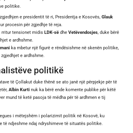
ve politike.
gjedhjen e presidentit të ri, Presidentja e Kosovës,
Glauk
ur procesin për zgjedhje të reja.
 rritur tensionet midis
LDK-së
dhe
Vetëvendosjes
, duke bërë
dhjet e ardhshme.
smani
ka mbetur një figurë e rëndësishme në skenën politike,
r zgjedhjet e ardhshme.
alistëve politikë
atave të Çollakut duke thënë se ato janë një përpjekje për të
etër,
Albin Kurti
nuk ka bërë ende komente publike për këtë
hyer mund të ketë pasoja të mëdha për të ardhmen e tij
regues i mëtejshëm i polarizimit politik në Kosovë, ku
 të ndjeshme ndaj ndryshimeve të situatës politike.