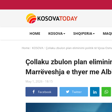
HOME
KOSOVA
SHQIPERIA
MAQ
Home
KOSOVA
Çollaku zbulon plan eliminimi politik të Vjosa Osm
Çollaku zbulon plan eliminim
Marrëveshja e thyer me Albi
May 1, 2026 - 18:15
Facebook
Twitter