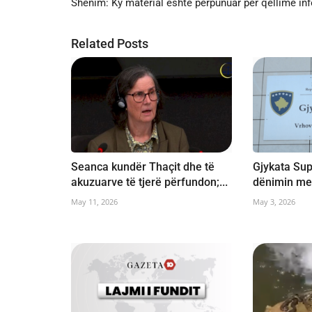
Shënim: Ky material është përpunuar për qëllime in
Related Posts
Seanca kundër Thaçit dhe të
Gjykata Su
akuzuarve të tjerë përfundon;...
dënimin me 1
May 11, 2026
May 3, 2026