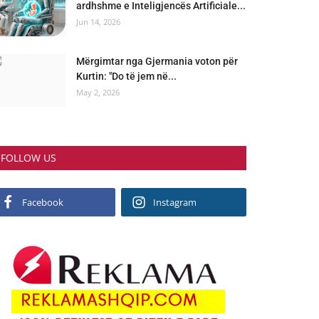
ardhshme e Inteligjencës Artificiale...
Jun 14, 2026
Mërgimtar nga Gjermania voton për
Kurtin: "Do të jem në...
May 2, 2026
FOLLOW US
Facebook
Instagram