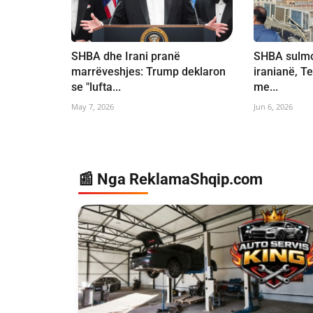
SHBA dhe Irani pranë
SHBA sulmo
marrëveshjes: Trump deklaron
iranianë, Te
se "lufta...
me...
May 7, 2026
Jun 6, 2026
📰 Nga ReklamaShqip.com