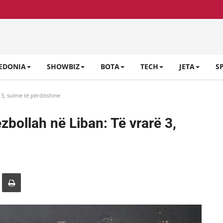
EDONIA
SHOWBIZ
BOTA
TECH
JETA
S
ë 3, sulme të përditshme
ezbollah në Liban: Të vrarë 3,