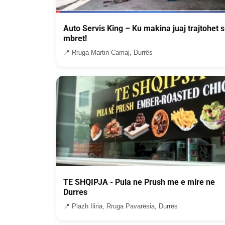
Auto Servis King – Ku makina juaj trajtohet s
mbret!
📍 Rruga Martin Camaj, Durrës
TE SHQIPJA - Pula ne Prush me e mire ne
Durres
📍 Plazh Iliria, Rruga Pavarësia, Durrës