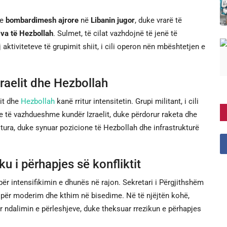
re
bombardimesh ajrore
në
Libanin jugor
, duke vrarë të
iva të Hezbollah
. Sulmet, të cilat vazhdojnë të jenë të
j aktiviteteve të grupimit shiit, i cili operon nën mbështetjen e
raelit dhe Hezbollah
lit dhe
Hezbollah
kanë rritur intensitetin. Grupi militant, i cili
me të vazhdueshme kundër Izraelit, duke përdorur raketa dhe
ëritura, duke synuar pozicione të Hezbollah dhe infrastrukturë
 i përhapjes së konfliktit
r intensifikimin e dhunës në rajon. Sekretari i Përgjithshëm
lët për moderim dhe kthim në bisedime. Në të njëjtën kohë,
ër ndalimin e përleshjeve, duke theksuar rrezikun e përhapjes