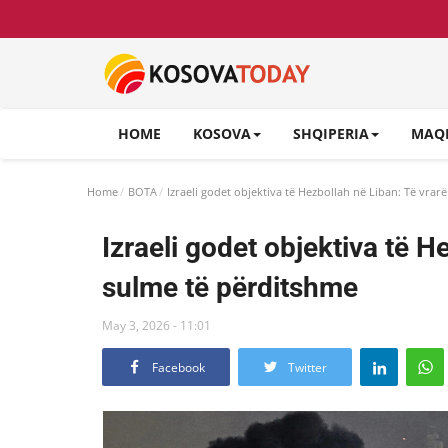
HOME
KOSOVA
SHQIPERIA
MAQ
Home
BOTA
Izraeli godet objektiva të Hezbollah në Liban: Të vrar
Izraeli godet objektiva të H
sulme të përditshme
May 3, 2026 - 11:01
Facebook
Twitter