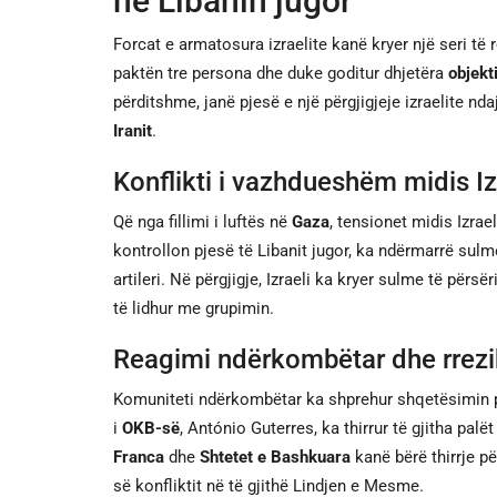
në Libanin jugor
Forcat e armatosura izraelite kanë kryer një seri të 
paktën tre persona dhe duke goditur dhjetëra
objekt
përditshme, janë pjesë e një përgjigjeje izraelite nda
Iranit
.
Konflikti i vazhdueshëm midis Iz
Që nga fillimi i luftës në
Gaza
, tensionet midis Izrae
kontrollon pjesë të Libanit jugor, ka ndërmarrë sul
artileri. Në përgjigje, Izraeli ka kryer sulme të përs
të lidhur me grupimin.
Reagimi ndërkombëtar dhe rreziku
Komuniteti ndërkombëtar ka shprehur shqetësimin pë
i
OKB-së
, António Guterres, ka thirrur të gjitha pa
Franca
dhe
Shtetet e Bashkuara
kanë bërë thirrje p
së konfliktit në të gjithë Lindjen e Mesme.