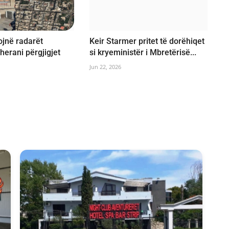
jnë radarët
Keir Starmer pritet të dorëhiqet
herani përgjigjet
si kryeministër i Mbretërisë...
Jun 22, 2026