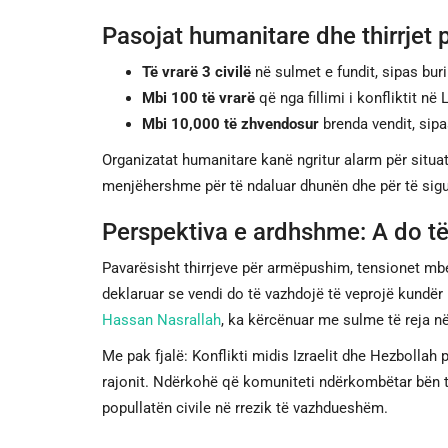
Pasojat humanitare dhe thirrjet
Të vrarë 3 civilë
në sulmet e fundit, sipas bur
Mbi 100 të vrarë
që nga fillimi i konfliktit në 
Mbi 10,000 të zhvendosur
brenda vendit, sip
Organizatat humanitare kanë ngritur alarm për situat
menjëhershme për të ndaluar dhunën dhe për të sigur
Perspektiva e ardhshme: A do t
Pavarësisht thirrjeve për armëpushim, tensionet mbe
deklaruar se vendi do të vazhdojë të veprojë kundër 
Hassan Nasrallah
, ka kërcënuar me sulme të reja në
Me pak fjalë: Konflikti midis Izraelit dhe Hezbollah po
rajonit. Ndërkohë që komuniteti ndërkombëtar bën th
popullatën civile në rrezik të vazhdueshëm.