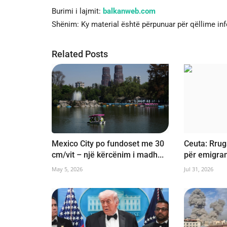
Burimi i lajmit:
balkanweb.com
Shënim: Ky material është përpunuar për qëllime in
Related Posts
Mexico City po fundoset me 30
Ceuta: Rru
cm/vit – një kërcënim i madh...
për emigrant
May 5, 2026
Jul 31, 2026