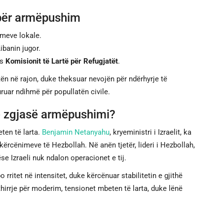
 për armëpushim
imeve lokale.
Libanin jugor.
as
Komisionit të Lartë për Refugjatët
.
ën në rajon, duke theksuar nevojën për ndërhyrje të
uar ndihmë për popullatën civile.
ë zgjasë armëpushimi?
ten të larta.
Benjamin Netanyahu
, kryeministri i Izraelit, ka
kërcënimeve të Hezbollah. Në anën tjetër, lideri i Hezbollah,
se Izraeli nuk ndalon operacionet e tij.
 rritet në intensitet, duke kërcënuar stabilitetin e gjithë
irrje për moderim, tensionet mbeten të larta, duke lënë