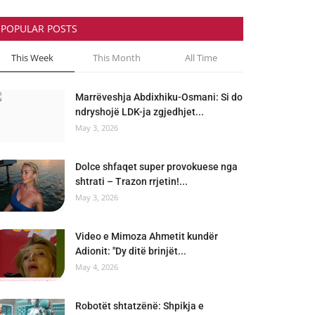
POPULAR POSTS
This Week
This Month
All Time
Marrëveshja Abdixhiku-Osmani: Si do
ndryshojë LDK-ja zgjedhjet...
May 3, 2026
Dolce shfaqet super provokuese nga
shtrati – Trazon rrjetin!...
May 3, 2026
Video e Mimoza Ahmetit kundër
Adionit: "Dy ditë brinjët...
May 4, 2026
Robotët shtatzënë: Shpikja e