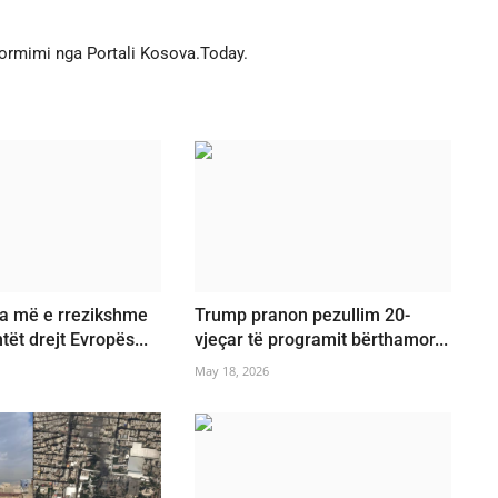
formimi nga Portali Kosova.Today.
ga më e rrezikshme
Trump pranon pezullim 20-
ët drejt Evropës...
vjeçar të programit bërthamor...
May 18, 2026